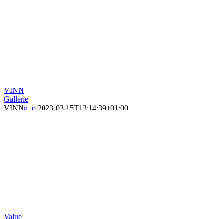
VINN
Gallerie
VINN
n. o.
2023-03-15T13:14:39+01:00
Value