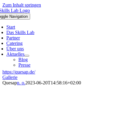
Zum Inhalt springen
oggle Navigation
Start
Das Skills Lab
Partner
Catering
Über uns
Aktuelles
Blog
Presse
https://quesap.de/
Gallerie
Quesap
n. o.
2023-06-20T14:58:16+02:00