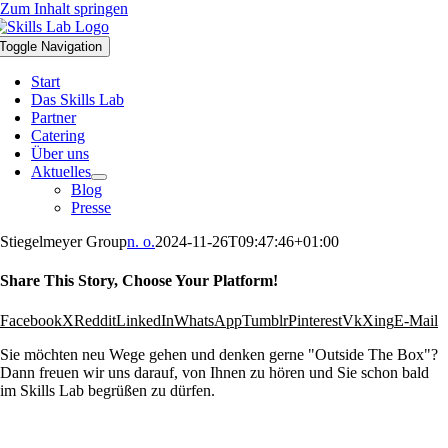
Zum Inhalt springen
Toggle Navigation
Start
Das Skills Lab
Partner
Catering
Über uns
Aktuelles
Blog
Presse
Stiegelmeyer Group
n. o.
2024-11-26T09:47:46+01:00
Share This Story, Choose Your Platform!
Facebook
X
Reddit
LinkedIn
WhatsApp
Tumblr
Pinterest
Vk
Xing
E-Mail
Sie möchten neu Wege gehen und denken gerne "Outside The Box"?
Dann freuen wir uns darauf, von Ihnen zu hören und Sie schon bald
im Skills Lab begrüßen zu dürfen.